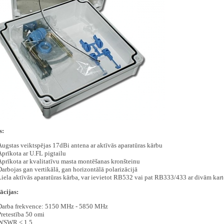
s:
Augstas veiktspējas 17dBi antena ar aktīvās aparatūras kārbu
Aprīkota ar U.FL pigtailu
Aprīkota ar kvalitatīvu masta montēšanas kronšteinu
Darbojas gan vertikālā, gan horizontālā polarizācijā
Liela aktīvās aparatūras kārba, var ievietot RB532 vai pat RB333/433 ar divām kar
ācijas:
Darba frekvence: 5150 MHz - 5850 MHz
Pretestība 50 omi
WSWR < 1.5