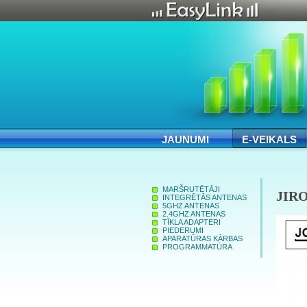
JAUNUMI
E-VEIKALS
MARŠRUTĒTĀJI
JIRO
INTEGRĒTĀS ANTENAS
5GHZ ANTENAS
2.4GHZ ANTENAS
TĪKLA ADAPTERI
PIEDERUMI
APARATŪRAS KĀRBAS
PROGRAMMATŪRA