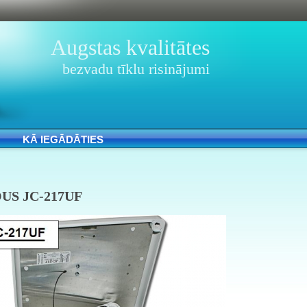
Augstas kvalitātes
bezvadu tīklu risinājumi
KĀ IEGĀDĀTIES
US JC-217UF