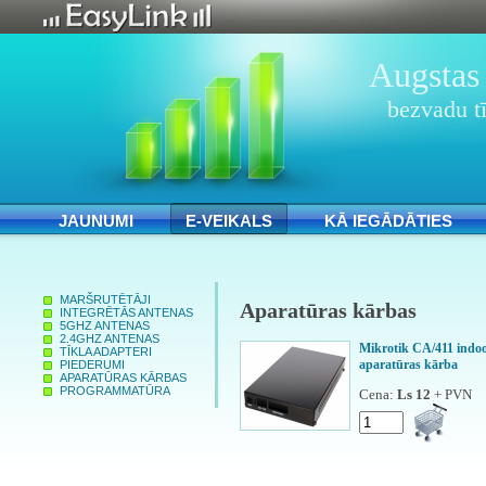
Augstas 
bezvadu tī
JAUNUMI
E-VEIKALS
KĀ IEGĀDĀTIES
MARŠRUTĒTĀJI
Aparatūras kārbas
INTEGRĒTĀS ANTENAS
5GHZ ANTENAS
2.4GHZ ANTENAS
Mikrotik CA/411 indo
TĪKLA ADAPTERI
aparatūras kārba
PIEDERUMI
APARATŪRAS KĀRBAS
PROGRAMMATŪRA
Cena:
Ls 12
+ PVN