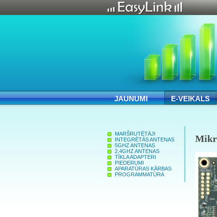
JAUNUMI
E-VEIKALS
MARŠRUTĒTĀJI
Mikr
INTEGRĒTĀS ANTENAS
5GHZ ANTENAS
2.4GHZ ANTENAS
TĪKLA ADAPTERI
PIEDERUMI
APARATŪRAS KĀRBAS
PROGRAMMATŪRA